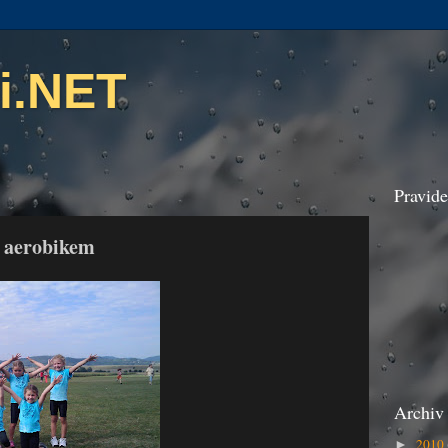
i.NET
Pravide
s aerobikem
Archiv
2010
►