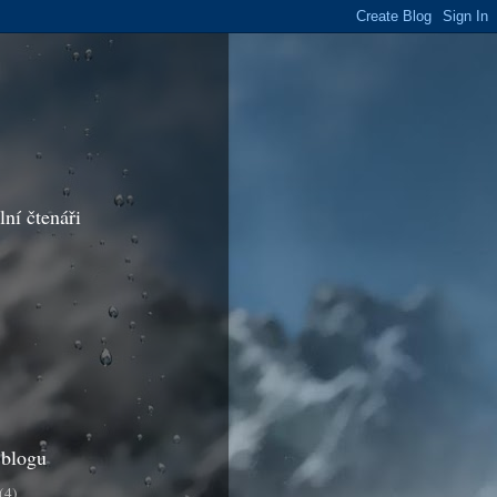
lní čtenáři
 blogu
(4)