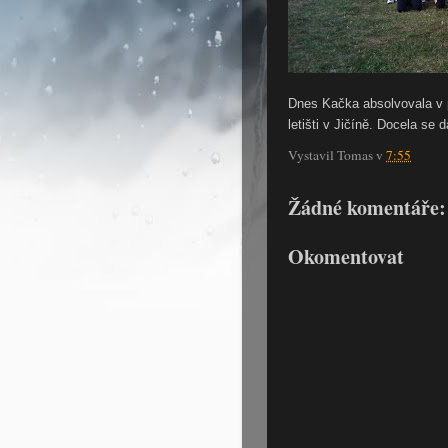
Dnes Kačka absolvovala v 
letišti v Jičíně. Docela se da
Vystavil
Tomas
v
7:55
Žádné komentáře:
Okomentovat