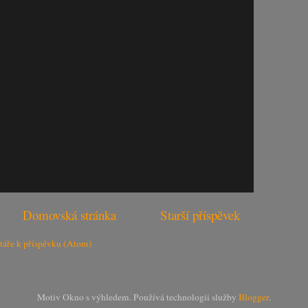
Domovská stránka
Starší příspěvek
áře k příspěvku (Atom)
Motiv Okno s výhledem. Používá technologii služby
Blogger
.