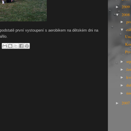
2009
►
2008
▼
pr
►
zá
▼
podstatě první vystoupení s aerobikem na dětském dni na
Una
řilo.
Kou
Prv
sr
►
če
►
kv
►
du
►
ún
►
2007
►