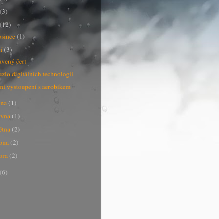
(3)
(12)
osince
(1)
ří
(3)
vený čert
zlo digitálních technologií
ní vystoupení s aerobikem
pna
(1)
rvna
(1)
ětna
(2)
bna
(2)
ora
(2)
(6)