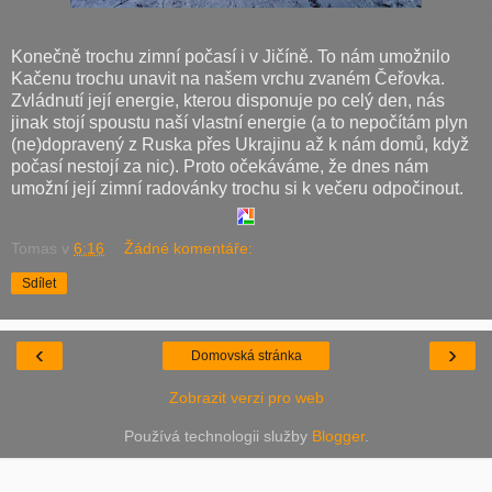
Konečně trochu zimní počasí i v Jičíně. To nám umožnilo
Kačenu trochu unavit na našem vrchu zvaném Čeřovka.
Zvládnutí její energie, kterou disponuje po celý den, nás
jinak stojí spoustu naší vlastní energie (a to nepočítám plyn
(ne)dopravený z Ruska přes Ukrajinu až k nám domů, když
počasí nestojí za nic). Proto očekáváme, že dnes nám
umožní její zimní radovánky trochu si k večeru odpočinout.
Tomas
v
6:16
Žádné komentáře:
Sdílet
‹
›
Domovská stránka
Zobrazit verzi pro web
Používá technologii služby
Blogger
.