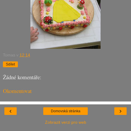
Tomas
v
12:14
Sdílet
Žádné komentáře:
Okomentovat
‹
›
Domovská stránka
Zobrazit verzi pro web