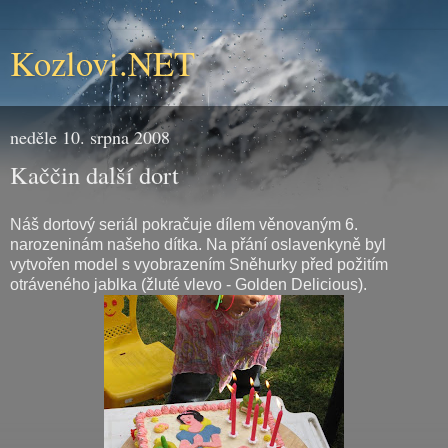
Kozlovi.NET
neděle 10. srpna 2008
Kaččin další dort
Náš dortový seriál pokračuje dílem věnovaným 6.
narozeninám našeho dítka. Na přání oslavenkyně byl
vytvořen model s vyobrazením Sněhurky před požitím
otráveného jablka (žluté vlevo - Golden Delicious).