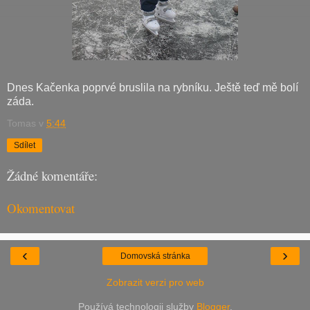
Dnes Kačenka poprvé bruslila na rybníku. Ještě teď mě bolí
záda.
Tomas
v
5:44
Sdílet
Žádné komentáře:
Okomentovat
‹
›
Domovská stránka
Zobrazit verzi pro web
Používá technologii služby
Blogger
.